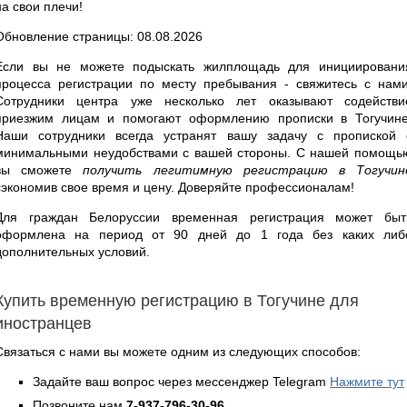
на свои плечи!
Обновление страницы: 08.08.2026
Если вы не можете подыскать жилплощадь для инициировани
процесса регистрации по месту пребывания - свяжитесь с нами
Сотрудники центра уже несколько лет оказывают содействи
приезжим лицам и помогают оформлению прописки в Тогучине
Наши сотрудники всегда устранят вашу задачу с пропиской 
минимальными неудобствами с вашей стороны. С нашей помощь
вы сможете
получить легитимную регистрацию в Тогучин
сэкономив свое время и цену. Доверяйте профессионалам!
Для граждан Белоруссии временная регистрация может быт
оформлена на период от 90 дней до 1 года без каких либ
дополнительных условий.
Купить временную регистрацию в Тогучине для
иностранцев
Связаться с нами вы можете одним из следующих способов:
Задайте ваш вопрос через мессенджер Telegram
Нажмите тут
Позвоните нам
7-937-796-30-96