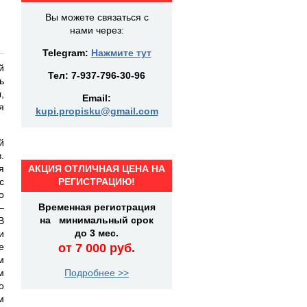
Вы можете связаться с
нами через:
Telegram:
Нажмите тут
й
Тел:
7-937-796-30-96
ь
,
Email:
я
kupi.propisku@gmail.com
й
.
я
АКЦИЯ ОТЛИЧНАЯ ЦЕНА НА
с
РЕГИСТРАЦИЮ!
о
Временная регистрация
–
на минимальный срок
В
до 3 мес.
и
е
от 7 000 руб.
м
м
Подробнее >>
о
м