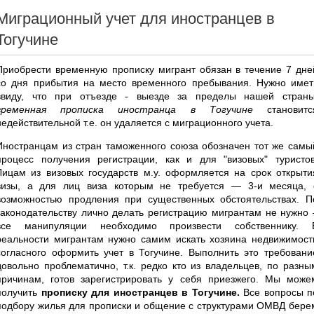
Миграционный учет для иностранцев в
Тогучине
Приобрести временную прописку мигрант обязан в течение 7 дне
со дня прибытия на место временного пребывания. Нужно имет
ввиду, что при отъезде - выезде за пределы нашей страны
временная прописка иностранца в Тогучине
становитс
недействительной т.е. он удаляется с миграционного учета.
Иностранцам из стран таможенного союза обозначен тот же самы
процесс получения регистрации, как и для "визовых" туристов
Лицам из визовых государств м.у. оформляется на срок открыти
визы, а для лиц виза которым не требуется — 3-и месяца, 
возможностью продления при существенных обстоятельствах. П
законодательству лично делать регистрацию мигрантам не нужно 
все манипуляции необходимо произвести собственнику. 
реальности мигрантам нужно самим искать хозяина недвижимост
согласного оформить учет в Тогучине. Выполнить это требовани
довольно проблематично, т.к. редко кто из владельцев, по разны
причинам, готов зарегистрировать у себя приезжего. Мы може
получить
прописку для иностранцев в Тогучине.
Все вопросы п
подбору жилья для прописки и общение с структурами ОМВД бере