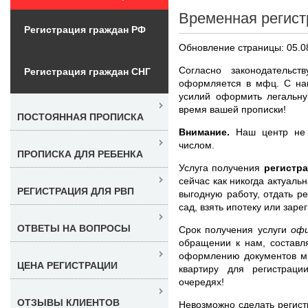
Временная регист
Регистрация граждан РФ
Обновление страницы: 05.0
Согласно законодательс
Регистрация граждан СНГ
оформляется в мфц. С на
усилий оформить легальну
время вашей прописки!
ПОСТОЯННАЯ ПРОПИСКА
Внимание.
Наш центр не п
числом.
ПРОПИСКА ДЛЯ РЕБЕНКА
Услуга получения
регистра
сейчас как никогда актуаль
РЕГИСТРАЦИЯ ДЛЯ РВП
выгодную работу, отдать р
сад, взять ипотеку или заре
ОТВЕТЫ НА ВОПРОСЫ
Срок получения услуги
офи
обращении к нам, составл
оформлению документов мы
ЦЕНА РЕГИСТРАЦИИ
квартиру для регистрац
очередях!
ОТЗЫВЫ КЛИЕНТОВ
Невозможно сделать регист